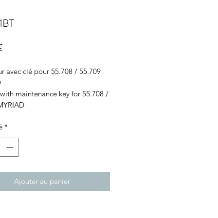
1BT
Prix
€
r avec clé pour 55.708 / 55.709
D
 with maintenance key for 55.708 /
 MYRIAD
é
*
Ajouter au panier