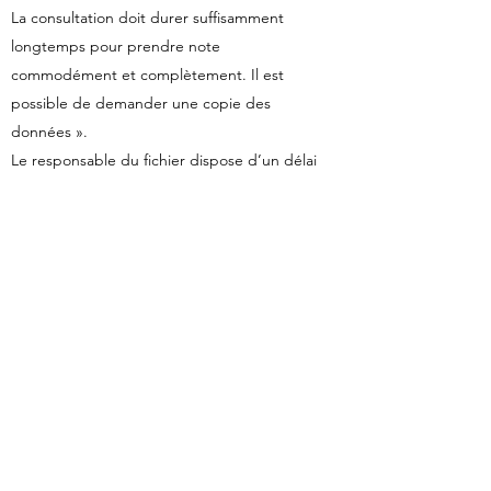
La consultation doit durer suffisamment
longtemps pour prendre note
commodément et complètement. Il est
possible de demander une copie des
données ».
Le responsable du fichier dispose d’un délai
de réponse maximal de 2 mois à compter
de la demande, qu’elle ait été exercée par
voie postale ou sur place. La CNIL précise :
« Si la demande est incomplète (absence
de la pièce d’identité par exemple), le
responsable du fichier est en droit de
demander des compléments : le délai est
alors suspendu et courre à nouveau une fois
ces éléments fournis ».
Les limites au droit d’accès sont précisées
sur le site de la CNIL et consultables