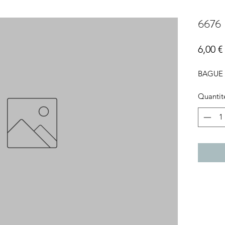
6676
6,00 €
BAGUE 
Quantit