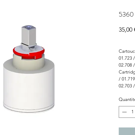
5360
35,00 
Cartouch
01.723 
02.708 /
Cartridg
/ 01.719
02.703 /
Quantit