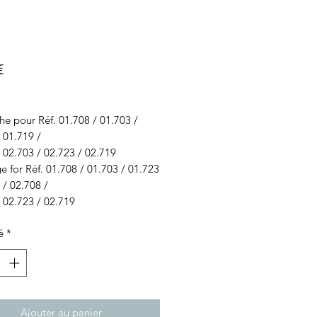
Prix
€
e pour Réf. 01.708 / 01.703 /
/ 01.719 /
 02.703 / 02.723 / 02.719
e for Réf. 01.708 / 01.703 / 01.723
 / 02.708 /
 02.723 / 02.719
é
*
Ajouter au panier