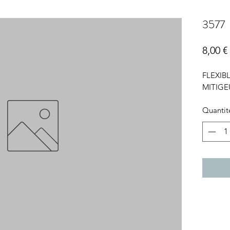
3577
8,00 €
FLEXIB
MITIGE
Quantit