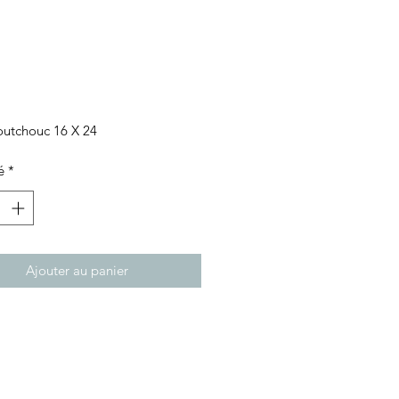
Prix
aoutchouc 16 X 24
é
*
Ajouter au panier