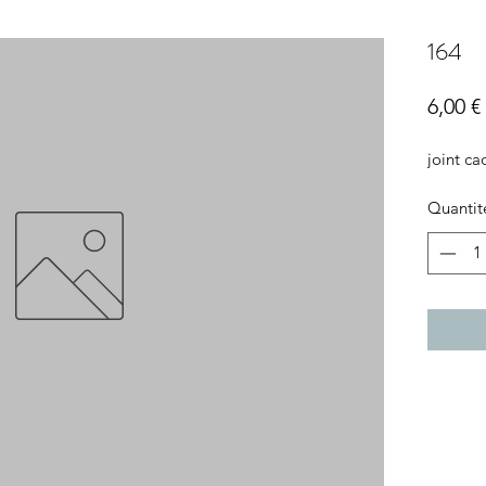
164
6,00 €
joint c
Quantit